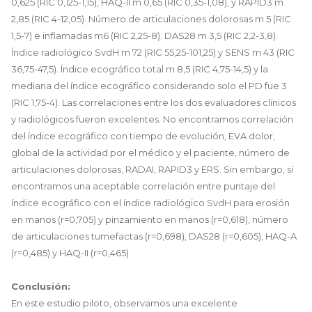
0,625 (RIC 0,125-1,15), HAQ-II m 0,65 (RIC 0,35-1,08), y RAPID3 m
2,85 (RIC 4-12,05). Número de articulaciones dolorosas m 5 (RIC
1,5-7) e inflamadas m6 (RIC 2,25-8). DAS28 m 3,5 (RIC 2,2-3,8).
Índice radiológico SvdH m 72 (RIC 55,25-101,25) y SENS m 43 (RIC
36,75-47,5). Índice ecográfico total m 8,5 (RIC 4,75-14,5) y la
mediana del índice ecográfico considerando solo el PD fue 3
(RIC 1,75-4). Las correlaciones entre los dos evaluadores clínicos
y radiológicos fueron excelentes. No encontramos correlación
del índice ecográfico con tiempo de evolución, EVA dolor,
global de la actividad por el médico y el paciente, número de
articulaciones dolorosas, RADAI, RAPID3 y ERS. Sin embargo, sí
encontramos una aceptable correlación entre puntaje del
índice ecográfico con el índice radiológico SvdH para erosión
en manos (r=0,705) y pinzamiento en manos (r=0,618), número
de articulaciones tumefactas (r=0,698), DAS28 (r=0,605), HAQ-A
(r=0,485) y HAQ-II (r=0,465).
Conclusión:
En este estudio piloto, observamos una excelente