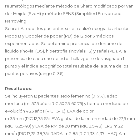
reumatólogos mediante método de Sharp modificado por van
der Heijde (SvdH) y método SENS (Simplified Erosion and
Narrowing
Score). A todos los pacientes se les realizó ecografía articular
Modo B y Doppler de poder (PD) de 12 por 5 médicos
experimentados. Se determinó presencia de derrame de
líquido sinovial (DS), hipertrofia sinovial (HS) y señal (PD). A la
presencia de cada uno de estos hallazgos se les asignaba 1
punto y el índice ecográfico total resultaba de la suma de los
puntos positivos (rango 0-36).
Resultados:
Se incluyeron 12 pacientes, sexo femenino (91,7%), edad
mediana (m) 57,5 años (RIC 50,25-60,75) y tiempo mediano de
evolución 4,25 años (RIC 1,5-16). EVA de dolor
m 35 mm (RIC 12,75-55), EVA global de la enfermedad de 27,5 mm
(RIC 16,25-40) y EVA de RM de 20 mm (RIC 2,5-48). ERS m 22
mm/h (RIC 17,75-38,75). RADAI m 2,85 (RIC 1,33-4,37), HAQ-A m