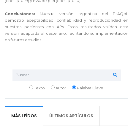
(coef. β=0,19) y EVA de piel (coef. β=0,10).
Conclusiones:
Nuestra versión argentina del PsAQoL
demostró aceptabilidad, confiabilidad y reproducibilidad en
nuestros pacientes con APs. Estos resultados validan esta
versión adaptada al castellano, facilitando su implementación
en futuros estudios.
Texto
Autor
Palabra Clave
MÁS LEÍDOS
ÚLTIMOS ARTÍCULOS