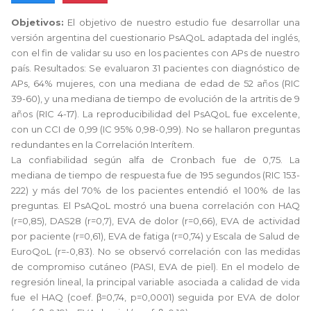
Objetivos:
El objetivo de nuestro estudio fue desarrollar una
versión argentina del cuestionario PsAQoL adaptada del inglés,
con el fin de validar su uso en los pacientes con APs de nuestro
país. Resultados: Se evaluaron 31 pacientes con diagnóstico de
APs, 64% mujeres, con una mediana de edad de 52 años (RIC
39-60), y una mediana de tiempo de evolución de la artritis de 9
años (RIC 4-17). La reproducibilidad del PsAQoL fue excelente,
con un CCI de 0,99 (IC 95% 0,98-0,99). No se hallaron preguntas
redundantes en la Correlación Interítem.
La confiabilidad según alfa de Cronbach fue de 0,75. La
mediana de tiempo de respuesta fue de 195 segundos (RIC 153-
222) y más del 70% de los pacientes entendió el 100% de las
preguntas. El PsAQoL mostró una buena correlación con HAQ
(r=0,85), DAS28 (r=0,7), EVA de dolor (r=0,66), EVA de actividad
por paciente (r=0,61), EVA de fatiga (r=0,74) y Escala de Salud de
EuroQoL (r=-0,83). No se observó correlación con las medidas
de compromiso cutáneo (PASI, EVA de piel). En el modelo de
regresión lineal, la principal variable asociada a calidad de vida
fue el HAQ (coef. β=0,74, p=0,0001) seguida por EVA de dolor