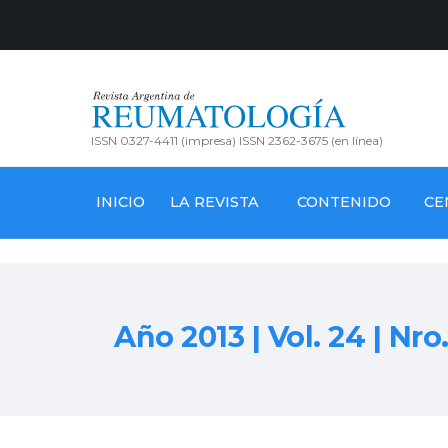
ISSN 0327-4411 (impresa) ISSN 2362-3675 (en línea)
INICIO
LA REVISTA
CONTENIDO
CE
Año 2013 | Vol. 24 | Nro.