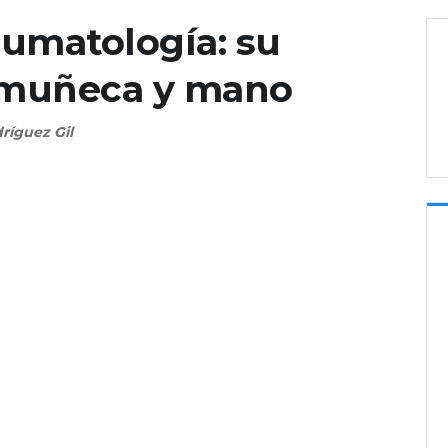
eumatología: su
, muñeca y mano
ríguez Gil