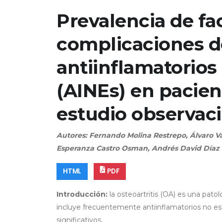
Prevalencia de fa
complicaciones d
antiinflamatorios
(AINEs) en pacient
estudio observac
Autores: Fernando Molina Restrepo, Álvaro Va
Esperanza Castro Osman, Andrés David Díaz P
HTML
PDF
Introducción:
la osteoartritis (OA) es una pato
incluye frecuentemente antiinflamatorios no est
significativos.