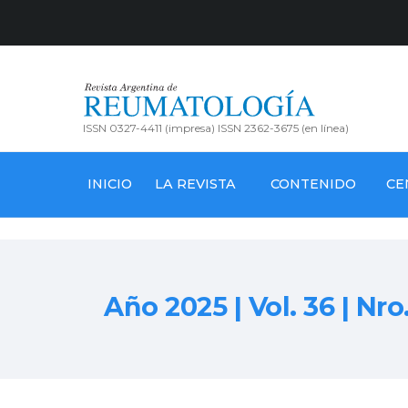
ISSN 0327-4411 (impresa) ISSN 2362-3675 (en línea)
INICIO
LA REVISTA
CONTENIDO
CE
Año 2025 | Vol. 36 | Nro