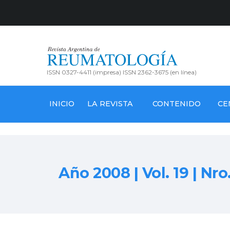
ISSN 0327-4411 (impresa) ISSN 2362-3675 (en línea)
INICIO
LA REVISTA
CONTENIDO
CE
Año 2008 | Vol. 19 | Nro.