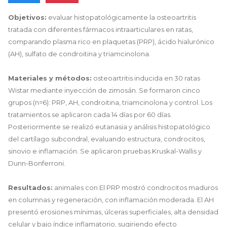
Objetivos:
evaluar histopatológicamente la osteoartritis
tratada con diferentes fármacos intraarticulares en ratas,
comparando plasma rico en plaquetas (PRP), ácido hialurónico
(AH), sulfato de condroitina y triamcinolona.
Materiales y métodos:
osteoartritis inducida en 30 ratas
Wistar mediante inyección de zimosán. Se formaron cinco
grupos (n=6): PRP, AH, condroitina, triamcinolona y control. Los
tratamientos se aplicaron cada 14 días por 60 días.
Posteriormente se realizó eutanasia y análisis histopatológico
del cartílago subcondral, evaluando estructura, condrocitos,
sinovio e inflamación. Se aplicaron pruebas Kruskal-Wallis y
Dunn-Bonferroni.
Resultados:
animales con El PRP mostró condrocitos maduros
en columnas y regeneración, con inflamación moderada. El AH
presentó erosiones mínimas, úlceras superficiales, alta densidad
celular y bajo índice inflamatorio, sugiriendo efecto