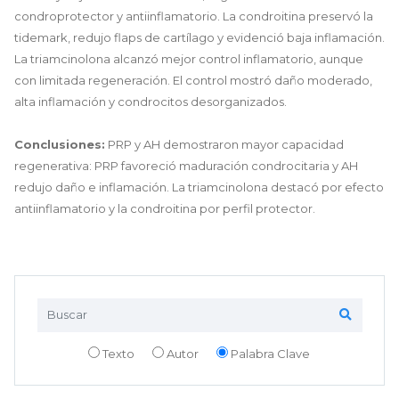
condroprotector y antiinflamatorio. La condroitina preservó la
tidemark, redujo flaps de cartílago y evidenció baja inflamación.
La triamcinolona alcanzó mejor control inflamatorio, aunque
con limitada regeneración. El control mostró daño moderado,
alta inflamación y condrocitos desorganizados.
Conclusiones:
PRP y AH demostraron mayor capacidad
regenerativa: PRP favoreció maduración condrocitaria y AH
redujo daño e inflamación. La triamcinolona destacó por efecto
antiinflamatorio y la condroitina por perfil protector.
Texto
Autor
Palabra Clave