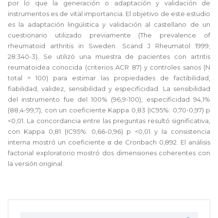
por lo que la generación o adaptación y validación de
instrumentos es de vital importancia. El objetivo de este estudio
es la adaptación lingüística y validación al castellano de un
cuestionario utilizado previamente (The prevalence of
rheumatoid arthritis in Sweden. Scand J Rheumatol 1999;
28:340-3). Se utilizó una muestra de pacientes con artritis
reumatoidea conocida (criterios ACR 87) y controles sanos (N
total = 100) para estimar las propiedades de factibilidad,
fiabilidad, validez, sensibilidad y especificidad. La sensibilidad
del instrumento fue del 100% (96,9-100), especificidad 94,1%
(88,4-99,7), con un coeficiente Kappa 0,83 (IC95%: 0,70-0,97) p
<0,01. La concordancia entre las preguntas resultó significativa,
con Kappa 0,81 (IC95%: 0,66-0,96) p <0,01 y la consistencia
interna mostró un coeficiente α de Cronbach 0,892. El análisis
factorial exploratorio mostró dos dimensiones coherentes con
la versión original.